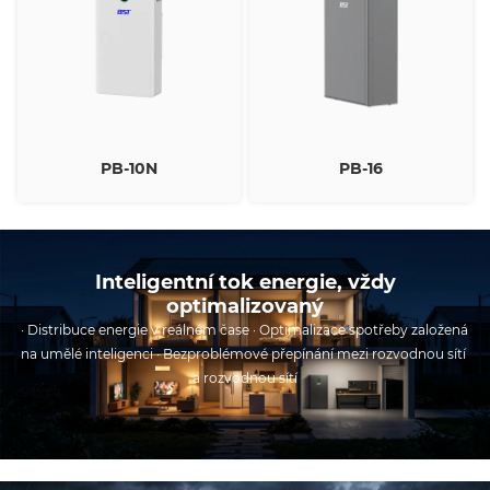
PB-10N
PB-16
Inteligentní tok energie, vždy
optimalizovaný
· Distribuce energie v reálném čase · Optimalizace spotřeby založená 
na umělé inteligenci · Bezproblémové přepínání mezi rozvodnou sítí 
a rozvodnou sítí