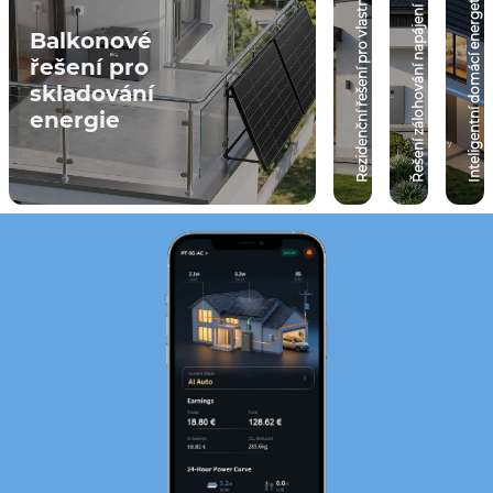
Inteligentní domácí energetický ekosystém
Rezidenční řešení pro vlastní spotřebu
Řešení zálohování napájení
Balkonové
řešení pro
skladování
energie