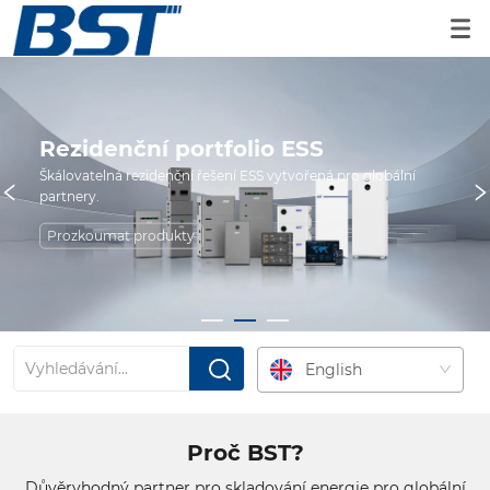
Rezidenční portfolio ESS
Škálovatelná rezidenční řešení ESS vytvořená pro globální 
partnery.
Prozkoumat produkty
English
Proč BST?
Důvěryhodný partner pro skladování energie pro globální