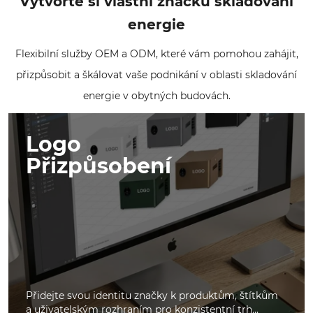
Vytvořte si vlastní značku skladování
energie
Flexibilní služby OEM a ODM, které vám pomohou zahájit,
přizpůsobit a škálovat vaše podnikání v oblasti skladování
energie v obytných budovách.
Logo
Přizpůsobení
Přidejte svou identitu značky k produktům, štítkům
a uživatelským rozhraním pro konzistentní trh...