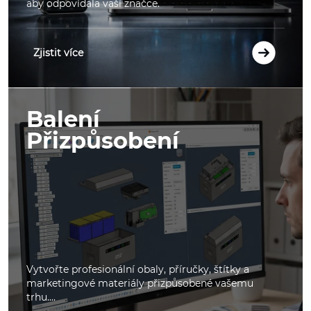
aby odpovídala vaší značce.
Zjistit více
Balení
Přizpůsobení
Vytvořte profesionální obaly, příručky, štítky a
marketingové materiály přizpůsobené vašemu
trhu....