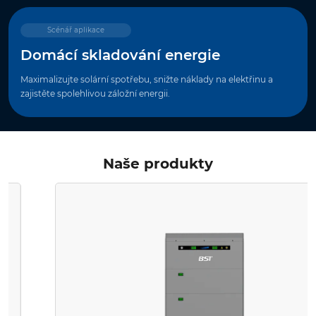
Scénář aplikace
Domácí skladování energie
Maximalizujte solární spotřebu, snižte náklady na elektřinu a
zajistěte spolehlivou záložní energii.
Naše produkty