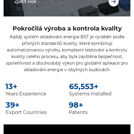
Zjistit více
Pokročilá výroba a kontrola kvality
Každý systém skladování energie BST je vyráběn podle
přísných standardů kvality, které kombinují
automatizovanou výrobu, komplexní testování a kontrolu
kvality celého procesu, aby byla zajištěna bezpečnost,
spolehlivost a dlouhodobý výkon pro globální aplikace pro
skladování energie v obytných budovách.
20
+
100,000
+
Years Experience
Systems Installed
60
+
150
+
Export Countries
Patents