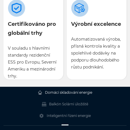
Certifikováno pro
Výrobní excelence
globální trhy
Automatizovaná výroba,
přísná kontrola kvality a
V souladu s hlavními
spolehlivé dodávky na
standardy rezidenční
podporu dlouhodobého
ESS pro Evropu, Severní
růstu podnikání.
Ameriku a mezinárodní
trhy.
Domácí skladování energie
Balkón Solární úložiště
Inteligentní řízení energie