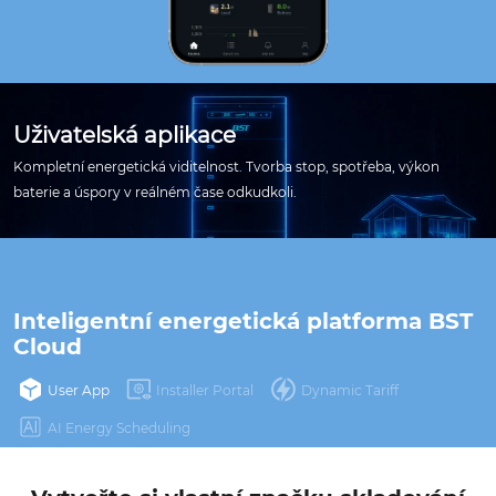
Uživatelská aplikace
Kompletní energetická viditelnost. Tvorba stop, spotřeba, výkon
baterie a úspory v reálném čase odkudkoli.
Inteligentní energetická platforma BST 
Cloud
User App
Installer Portal
Dynamic Tariff
AI Energy Scheduling